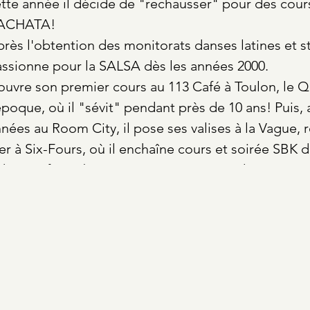
tte année il décide de "rechausser" pour des cou
ACHATA!
rès l'obtention des monitorats danses latines et s
ssionne pour la SALSA dès les années 2000.
 ouvre son premier cours au 113 Café à Toulon, le 
époque, où il "sévit" pendant près de 10 ans! Puis,
nées au Room City, il pose ses valises à la Vague, 
r à Six-Fours, où il enchaîne cours et soirée SBK d
thmes afro-cubains
et autres sonorités dominicain
 c'est en 2018 qu'il inaugure BAILA FIT STUDIO, cet
ns laquelle il rapatrie tous ses élèves. Après un bre
cueille avec plaisir dans son "chez lui"...
ienvenue au BAILA FIT STUDIO !