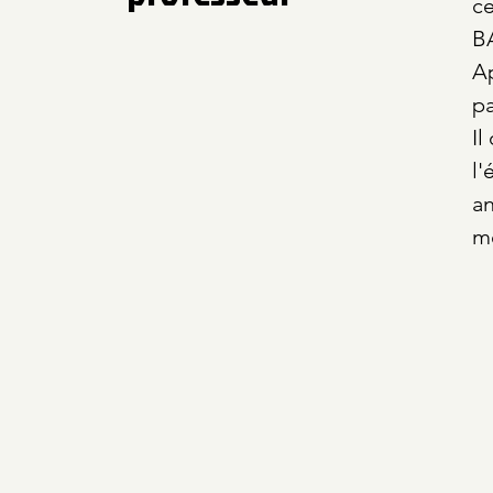
ce
B
Ap
pa
Il
l'
an
me
ry
Et
da
ac
B