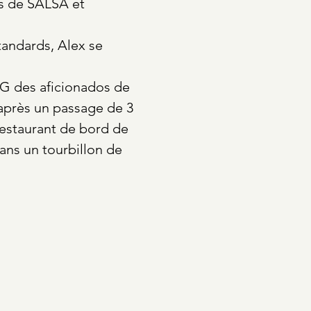
rs de SALSA et
tandards, Alex se
QG des aficionados de
 après un passage de 3
restaurant de bord de
ans un tourbillon de
es
!
te jolie salle de danse
ak de 4 ans, il vous