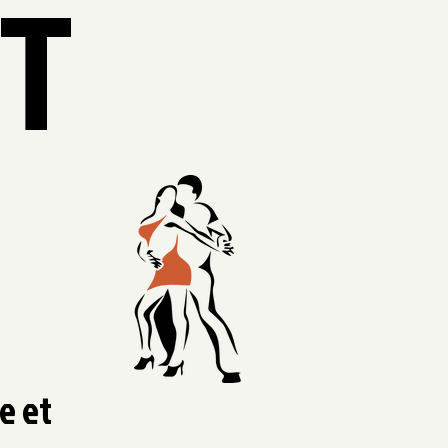
IT
O
e et