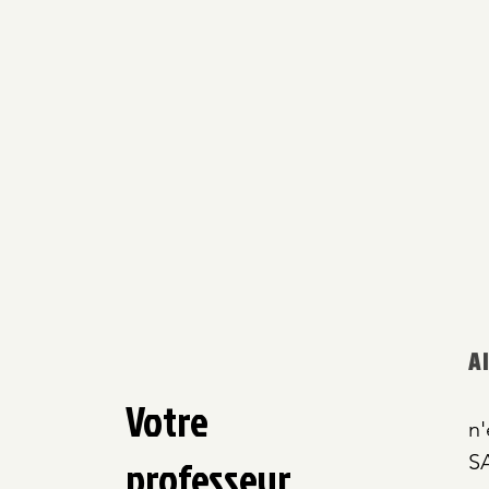
A
Votre
n'
S
professeur